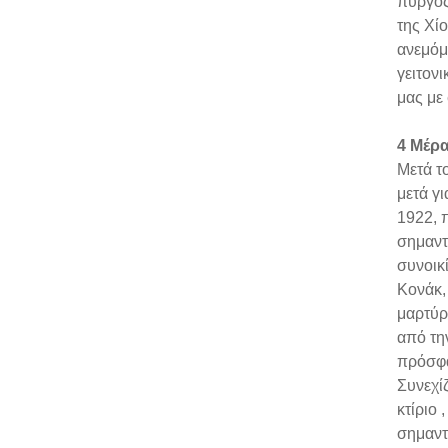
πύργος
της Χί
ανεμόμ
γειτον
μας με
4 Μέρα
Μετά τ
μετά γ
1922, 
σημαντ
συνοικ
Κονάκ,
μαρτύρ
από τη
πρόσφα
Συνεχί
κτίριο
σημαντ