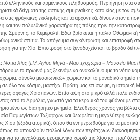
από ελληνικούς και αρμένικους πληθυσμούς. Περιήγηση στα στε
ριστικά δείγματα της αστικής σμυρναίικης κατοικίας με τονισμέν
α στις φράγκικες εκκλησίες και τα αρχοντικά, δίνουν στον επισ
γλη και τον πολυεθνικό χαρακτήρα της πόλης πριν την καταστρ
 της Σμύρνης, το Κεμέραλτί. Εδώ βρίσκεται η παλιά Οθωμανική 
οθωμανικά σπίτια. Το απόγευμα συγκέντρωση και επιστροφή στο
ηση για την Χίο. Επιστροφή στο ξενοδοχείο και το βράδυ δείπν
α:
Νότια Χίος (Ι.Μ. Αγίου Μηνά - Μαστιχοχώρια – Μουσείο Μαστ
άρουμε το πρωινό μας ξεκινάμε να ανακαλύψουμε το νότιο κομμ
οχώρια, σύνολο μεσαιωνικών χωριών και το μοναδικό σημείο τη
 σε όλο τον κόσμο, μαστίχα. Πρώτη μας επίσκεψη, η ιστορική Μο
τερες σφαγές Χριστιανών. Επίσκεψη στο μικρό αλλά πολύ ενδια
τας από το Αρμόλια, γνωστό για τα κεραμικά του φθάνουμε στα
ηρισμένο ως διατηρητέο μνημείο. Ελεύθερος χρόνος για βόλτα σ
ησία Παμμεγίστων Ταξιαρχών και θεωρείται η μεγαλύτερη εκκλησ
ας Χίου (έξοδα ατομικά), όπου θα ενημερωθούμε για τα μυστικά
 όπως το αποκαλούν πολλοί λόγω των περίτεχνων διακοσμητικ
ται για το μεγαλύτερο μεσαιωνικό χωριό της Χίου και παρ' όλες 