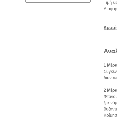
Τιμή ει
Διαφορ
Κρατή
Ανα
1 Μέρα
Συγκέν
διανυκ
2 Μέρα
Φτάνου
ξεκινά
βυζαντ
Κοίμησ