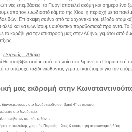
ρώπινες επεμβάσεις, το Πυργί αποτελεί ακόμη και σήμερα ένα 
υμε από τον ευωδιαστό κάμπο της Χίου, η περιοχή με τα πανέμ
δοειδών. Επίσκεψη σε ένα από τα αρχοντικά του (έξοδα ατομικά)
 αλλά και να ψωνίσουμε αυθεντικά παραδοσιακά προιόντα. Το β
ε το καράβι για την επιστροφή μας στην Αθήνα, γεμάτοι από όμ
τίχας.
:
Πειραιάς – Αθήνα
ί θα αποβιβαστούμε από το πλοίο στο λιμάνι του Πειραιά κι έτσ
ό το υπέροχο ταξίδι νιώθοντας γεμάτοι και έτοιμοι για την επόμ
ική μας εκδρομή στην Κωνσταντινούπο
ς διανυκτερεύσεις στο ξενοδοχείοGoldenSand 4* με πρωινό.
γεύματα στο ξενοδοχείο.
λιση επιβατών αστικής ευθύνης.
τήρια ακτοπλοϊκής γραμμής Πειραιάς – Χίος & επιστροφή σε οικονομική θέση.