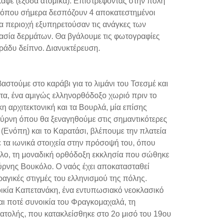
καφέ (έξοδα ατομικά). Επιστρέφοντας στην πόλη
, όπου σήμερα δεσπόζουν 4 αποκατεστημένοι
ια περιοχή εξυπηρετούσαν τις ανάγκες των
γασία δερμάτων. Θα βγάλουμε τις φωτογραφίες
βράδυ δείπνο. Διανυκτέρευση.
αστούμε στο καράβι για το λιμάνι του Τσεσμέ και
τα, ένα αμιγώς ελληνορθόδοξο χωριό πριν το
η αρχιτεκτονική και τα Βουρλά, μία επίσης
μύρνη όπου θα ξεναγηθούμε στις σημαντικότερες
 (Ενόπη) και το Καρατάσι, βλέπουμε την πλατεία
 τα ιωνικά στοιχεία στην πρόσοψή του, όπου
λο, τη μοναδική ορθόδοξη εκκλησία που σώθηκε
ρνης Βουκόλο. Ο ναός έχει αποκατασταθεί
ραγικές στιγμές του ελληνισμού της πόλης.
οικία Καπετανάκη, ένα εντυπωσιακό νεοκλασικό
λαι ποτέ συνοικία του Φραγκομαχαλά, τη
νατολής, που κατακλείσθηκε στο 2ο μισό του 19ου