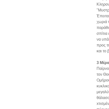
Κληρον
"Μυστρ
Έπειτα
χωριά τ
παράθυ
σπίτια
να υπά
προς τ
και το
3 Μέρα
Παίρνο
τον Θο
Ομήρου
κυκλικ
μεγαλύ
θάλασσ
xτισμέ