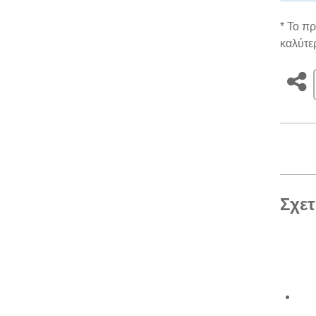
* Το π
καλύτε
Σχετ