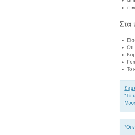
Μετα
Έμπε
Στα
Είσ
Ότι
Καμ
Fer
Το 
Σημ
*Το 
Μουσ
*Οι 