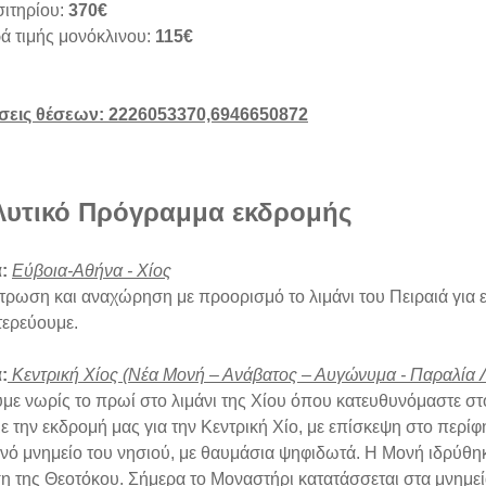
σιτηρίου:
370€
ά τιμής μονόκλινου:
115€
σεις θέσεων: 2226053370,6946650872
λυτικό Πρόγραμμα εκδρομής
:
Εύβοια-Αθήνα - Χίος
τρωση και αναχώρηση με προορισμό το λιμάνι του Πειραιά για ε
τερεύουμε.
:
Κεντρική Χίος (Νέα Μονή – Ανάβατος – Αυγώνυμα - Παραλία Λ
με νωρίς το πρωί στο λιμάνι της Χίου όπου κατευθυνόμαστε στ
με την εκδρομή μας για την Κεντρική Χίο, με επίσκεψη στο περ
ινό μνημείο του νησιού, με θαυμάσια ψηφιδωτά. Η Μονή ιδρύθηκ
η της Θεοτόκου. Σήμερα το Μοναστήρι κατατάσσεται στα μνημεί