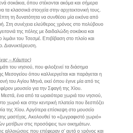
νά σοκάκια, όπου στέκονται ακόμα και σήμερα
α τα κλασσικά στοιχεία στην αρχιτεκτονική τους.
κέπτη τη δυνατότητα να συνθέσει μία εικόνα από
οφή. Στη συνέχεια ελεύθερος χρόνος στο πολύβουο
γειτονιά της πόλης με δαιδαλώδη σοκάκια και
 λιμάνι του Τσεσμέ. Επιβίβαση στο πλοίο και
ο. Διανυκτέρευση.
ίχας – Κάμπος)
άτι του νησιού, που φιλοξενεί τα διάσημα
ς Μεσογείου όπου καλλιεργείται και παράγεται η
νή του Αγίου Μηνά, εκεί όπου έγινε μία από τις
φέρον μουσείο για την Σφαγή της Χίου.
 Μεστά, ένα από τα ωραιότερα χωριά του νησιού,
το χωριό και στην κεντρική πλατεία που δεσπόζει
ία της Χίου. Αργότερα επίσκεψη στο μουσείο
 της μαστίχας. Ακολουθεί το «ζωγραφιστό χωριό»
ών μοτίβων στις προσόψεις των οικημάτων.
τις αλλοιώσεις που επέφεραν σ' αυτό ο χρόνος και