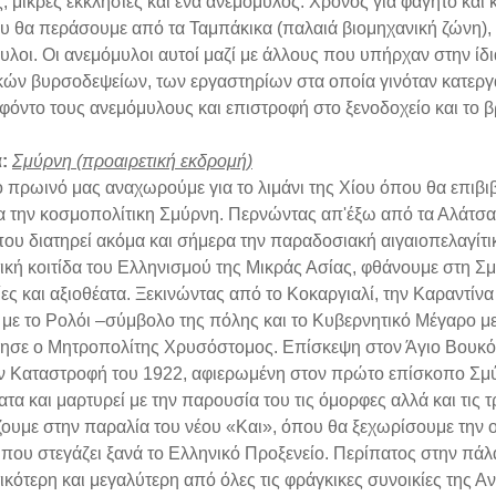
, μικρές εκκλησίες και ένα ανεμόμυλος. Χρόνος για φαγητό και 
ου θα περάσουμε από τα Ταμπάκικα (παλαιά βιομηχανική ζώνη)
υλοι. Οι ανεμόμυλοι αυτοί μαζί με άλλους που υπήρχαν στην ίδ
ικών βυρσοδεψείων, των εργαστηρίων στα οποία γινόταν κατερ
 φόντο τους ανεμόμυλους και επιστροφή στο ξενοδοχείο και το 
:
Σμύρνη (προαιρετική εκδρομή)
ο πρωινό μας αναχωρούμε για το λιμάνι της Χίου όπου θα επιβιβ
ια την κοσμοπολίτικη Σμύρνη. Περνώντας απ'έξω από τα Αλάτσα
που διατηρεί ακόμα και σήμερα την παραδοσιακή αιγαιοπελαγίτικ
ική κοιτίδα του Ελληνισμού της Μικράς Ασίας, φθάνουμε στη Σ
ίες και αξιοθέατα. Ξεκινώντας από το Κοκαργιαλί, την Καραντίνα
 με το Ρολόι –σύμβολο της πόλης και το Κυβερνητικό Μέγαρο με
ησε ο Μητροπολίτης Χρυσόστομος. Επίσκεψη στον Άγιο Βουκό
ν Καταστροφή του 1922, αφιερωμένη στον πρώτο επίσκοπο Σμύ
τα και μαρτυρεί με την παρουσία του τις όμορφες αλλά και τις τ
ζουμε στην παραλία του νέου «Και», όπου θα ξεχωρίσουμε την 
 , που στεγάζει ξανά το Ελληνικό Προξενείο. Περίπατος στην πά
ικότερη και μεγαλύτερη από όλες τις φράγκικες συνοικίες της Α