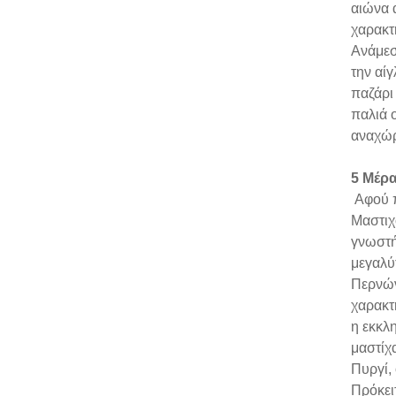
αιώνα 
χαρακτη
Ανάμεσ
την αί
παζάρι
παλιά 
αναχώρ
5 Μέρ
Αφού π
Μαστιχ
γνωστή
μεγαλύ
Περνών
χαρακτ
η εκκλ
μαστίχ
Πυργί,
Πρόκει