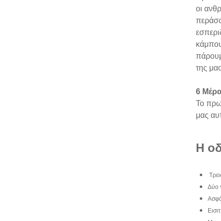
οι ανθ
περάσο
εσπερι
κάμπου
πάρουμ
της μασ
6 Μέρα
Το πρω
μας αυτ
Η οδ
Τρει
Δύο 
Ασφά
Εισι