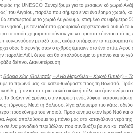
ομιάς της UNESCO. Συνεχίζουμε για το μεσαιωνικό χωριό Ανάβ
άς" του Αιγαίου, παρόλο που σήμερα είναι ένα έρημο χωριό, κου
 θα επισκεφτούμε το χωριό Αυγώνυμα, κτισμένο σε υψόμετρο 5
ου νησιού, με τον ιδιότυπο φρουριακό αρχιτεκτονικό ρυθμό τους.
ρα τα οποία χρησιμοποιούνταν για να προστατεύονται από τις 
 επικοινωνούσαν μεταξύ τους, ακόμα υπάρχουν τα περάσματα (κτ
ρχει οδός διαφυγής όταν ο εχθρός έμπαινε στο ένα σπίτι. Αφο
ην παραλία Λιθί, όπου και θα απολαύσουμε το μπάνιο και το γε
 βράδυ δείπνο. Διανυκτέρευση
:
Βόρεια Χίος (Βολισσός – Αγία Μαρκέλλα – Χωριό Πιτυός) – Τ
υμε το πρωινό μας και κατευθυνόμαστε προς τη Βολισσό. Πρόκει
υκυδίδη, ήταν κάποτε μια παλιά αιολική πόλη και ήταν ανάμεσα 
. Τα βυζαντινά χρόνια, στην κορυφή ενός λόφου, κατασκευάστηκ
ούς πύργους. Μετά τη Βολισσό, λίγα χιλιόμετρα πιο κάτω, οδεύο
τερο προσκύνημα του νησιού. Προσκύνημα στον Ιερό Ναό και στ
α. Αφού απολαύσουμε το μπάνιο μας στα καταγάλανα νερά της 
νο σε ένα μοναδικό περιβάλλον που συνδυάζει βουνό και πεδιάδα