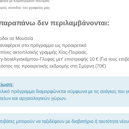
φορά με κλιματιζόμενο πούλμαν.
ιρος συνοδός του γραφείου μας
 παραπάνω δεν περιλαμβάνονται:
οδοι σε Μουσεία
 αναφέρετε στο πρόγραμμα ως προαιρετικό
πίνες ακτοπλοϊκής γραμμής Χίος-Πειραιάς.
ry-boatΑγιοκάμπου-Γλυφας μετ’ επιστροφής 10 € (Για τους επιβ
κόστος της προαιρετικής εκδρομής στη Σμύρνη (70€)
είωση:
τελικό πρόγραμμα διαμορφώνεται σύμφωνα με τις ανάγκες του γκ
είων και αρχαιολογικών χώρων.
επιβάτες μπορούν να ταξιδέψουν με διαβατήριο ή ταυτότητα νέο