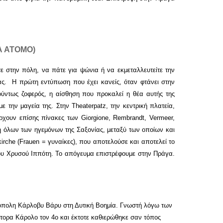
Α ΑΤΟΜΟ
)
τε στην πόλη, να πάτε για ψώνια ή να εκμεταλλευτείτε την
ίας. Η πρώτη εντύπωση που έχει κανείς, όταν φτάνει στην
κούντως ζοφερός, η αίσθηση που προκαλεί η θέα αυτής της
ε την μαγεία της. Στην Theaterpatz, την κεντρική πλατεία,
χουν επίσης πίνακες των Giorgione, Rembrandt, Vermeer,
η όλων των ηγεμόνων της Σαξονίας, μεταξύ των οποίων και
irche (Frauen = γυναίκες), που αποτελούσε και αποτελεί το
του Χρυσού Ιππότη. Το απόγευμα επιστρέφουμε στην Πράγα.
όπολη Κάρλοβυ Βάρυ στη Δυτική Βοημία. Γνωστή λόγω των
τορα Κάρολο τον 4ο και έκτοτε καθιερώθηκε σαν τόπος