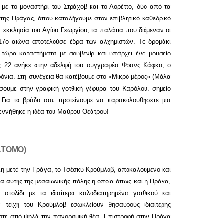
με το μοναστήρι του Στράχοβ και το Λορέττο, δύο από τα
 της Πράγας, όπου καταλήγουμε στον επιβλητικό καθεδρικό
 εκκλησία του Αγίου Γεωργίου, τα παλάτια που διέμεναν οι
 17ο αιώνα αποτελούσε έδρα των αλχημιστών. Το δρομάκι
 τώρα καταστήματα με σουβενίρ και υπάρχει ένα μουσείο
ς 22 ανήκε στην αδελφή του συγγραφέα Φρανς Κάφκα, ο
χρόνια. Στη συνέχεια θα κατέβουμε στο «Μικρό μέρος» (Μάλα
ήσουμε στην γραφική γοτθική γέφυρα του Καρόλου, σημείο
. Για το βράδυ σας προτείνουμε να παρακολουθήσετε μια
ννήθηκε η ιδέα του Μαύρου Θεάτρου!
ΑΤΟΜΟ
)
λη μετά την Πράγα, το Τσέσκυ Κρούμλοβ, αποκαλούμενο και
ία αυτής της μεσαιωνικής πόλης η οποία όπως και η Πράγα,
 στολίδι με τα ιδιαίτερα καλοδιατηρημένα γοτθικού και
α τείχη του Κρούμλοβ εσωκλείουν θησαυρούς ιδιαίτερης
υμάστε από ψηλά την πανοραμική θέα. Επιστροφή στην Πράγα