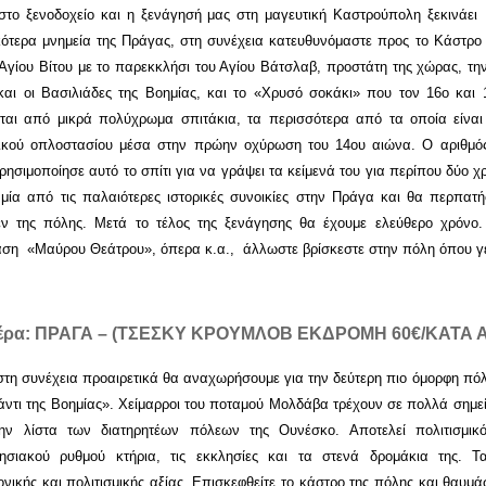
στο ξενοδοχείο και η ξενάγησή μας στη μαγευτική Καστρούπολη ξεκινάει 
κότερα μνημεία της Πράγας, στη συνέχεια κατευθυνόμαστε προς το Κάστρο
Αγίου Βίτου με το παρεκκλήσι του Αγίου Βάτσλαβ, προστάτη της χώρας, την
και οι Βασιλιάδες της Βοημίας, και το «Χρυσό σοκάκι» που τον 16ο και
ίται από μικρά πολύχρωμα σπιτάκια, τα περισσότερα από τα οποία είναι
ικού οπλοστασίου μέσα στην πρώην οχύρωση του 14ου αιώνα. Ο αριθμό
ρησιμοποίησε αυτό το σπίτι για να γράψει τα κείμενά του για περίπου δύο 
 μία από τις παλαιότερες ιστορικές συνοικίες στην Πράγα και θα περπατ
έν της πόλης. Μετά το τέλος της ξενάγησης θα έχουμε ελεύθερο χρόνο
ση «Μαύρου Θεάτρου», όπερα κ.α., άλλωστε βρίσκεστε στην πόλη όπου γε
μέρα: ΠΡΑΓΑ – (ΤΣΕΣΚΥ ΚΡΟΥΜΛΟΒ
ΕΚΔΡΟΜΗ 60€/ΚΑΤΑ 
στη συνέχεια προαιρετικά θα αναχωρήσουμε για την δεύτερη πιο όμορφη πό
άντι της Βοημίας». Χείμαρροι του ποταμού Mολδάβα τρέχουν σε πολλά σημε
την λίστα των διατηρητέων πόλεων της Ουνέσκο. Αποτελεί πολιτισμικό
ησιακού ρυθμού κτήρια, τις εκκλησίες και τα στενά δρομάκια της. Τ
ονικής και πολιτισμικής αξίας. Επισκεφθείτε το κάστρο της πόλης και θα