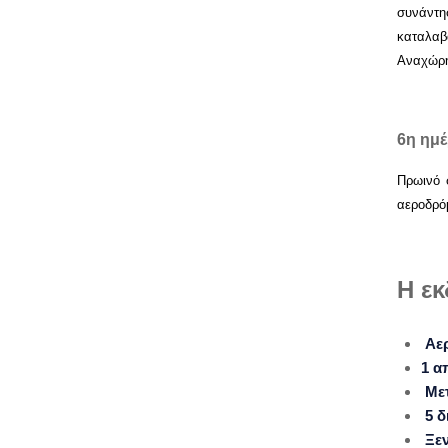
συνάντη
καταλαβα
Αναχώρη
6η ημ
Πρωινό 
αεροδρόμ
Η ε
Αερ
1 α
Μετ
5 δ
Ξεν