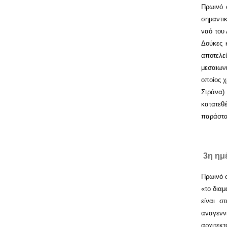
Πρωινό 
σημαντι
ναό του 
Δούκες 
αποτελε
μεσαιων
οποίος χ
Στράνα)
κατατεθ
παράστα
3η η
Πρωινό 
«το διαμ
είναι σ
αναγενν
αρχιτεκτ