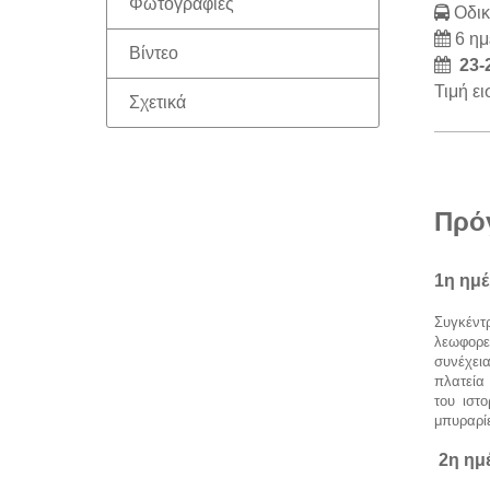
Φωτογραφίες
Οδικ
6 ημ
Βίντεο
23-2
Τιμή ει
Σχετικά
Πρό
1η ημ
Συγκέντ
λεωφορε
συνέχει
πλατεία
του ιστ
μπυραρίε
2η η