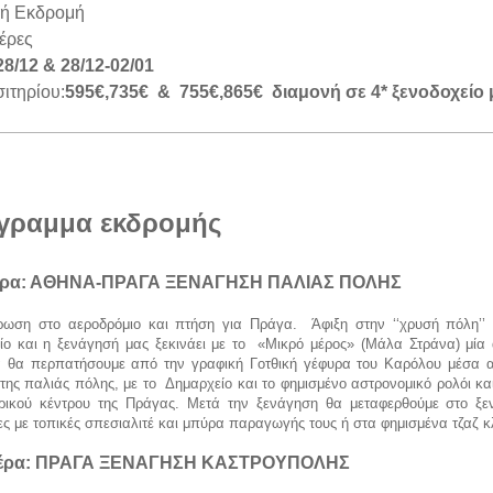
ή Εκδρομή
έρες
8/12 & 28/12-02/01
σιτηρίου:
595
€,735€
&
755
€,865€ διαμονή σε 4* ξενοδοχείο
γραμμα εκδρομής
έρα: ΑΘΗΝΑ-ΠΡΑΓΑ ΞΕΝΑΓΗΣΗ ΠΑΛΙΑΣ ΠΟΛΗΣ
ρωση στο αεροδρόμιο και πτήση για Πράγα. Άφιξη στην ‘‘χρυσή πόλη’’ 
ίο και η ξενάγησή μας ξεκινάει με το «Μικρό μέρος» (Μάλα Στράνα) μία α
α θα περπατήσουμε από την γραφική Γοτθική γέφυρα του Καρόλου μέσα α
 της παλιάς πόλης, με το Δημαρχείο και το φημισμένο αστρονομικό ρολόι 
ορικού κέντρου της Πράγας. Μετά την ξενάγηση θα μεταφερθούμε στο ξεν
ς με τοπικές σπεσιαλιτέ και μπύρα παραγωγής τους ή στα φημισμένα τζαζ 
μέρα: ΠΡΑΓΑ ΞΕΝΑΓΗΣΗ ΚΑΣΤΡΟΥΠΟΛΗΣ