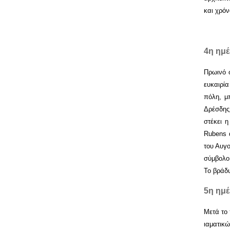
και χρόν
4η ημ
Πρωινό σ
ευκαιρί
πόλη, μ
Δρέσδης,
στέκει 
Rubens 
του Αυγο
σύμβολο
Το βράδυ
5η ημ
Μετά το
ιαματικ