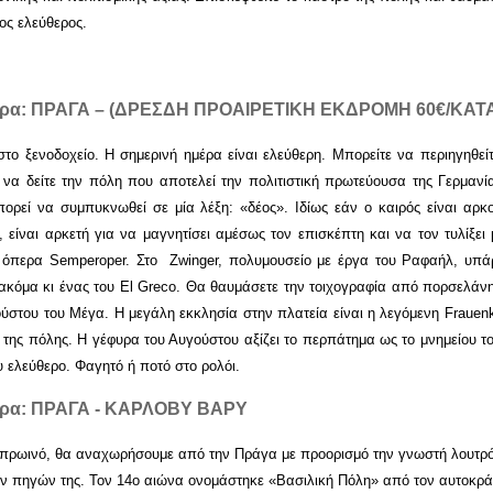
ος ελεύθερος.
έρα: ΠΡΑΓΑ – (ΔΡΕΣΔΗ ΠΡΟΑΙΡΕΤΙΚΗ
ΕΚΔΡΟΜΗ 60€/ΚΑΤ
το ξενοδοχείο. Η σημερινή ημέρα είναι ελεύθερη. Μπορείτε να περιηγηθεί
α να δείτε την πόλη που αποτελεί την πολιτιστική πρωτεύουσα της Γερμαν
πορεί να συμπυκνωθεί σε μία λέξη: «δέος». Ιδίως εάν ο καιρός είναι αρ
 είναι αρκετή για να μαγνητίσει αμέσως τον επισκέπτη και να τον τυλίξει μ
η όπερα Semperoper. Στο Zwinger, πολυμουσείο με έργα του Ραφαήλ, υπάρ
ακόμα κι ένας του El Greco. Θα θαυμάσετε την τοιχογραφία από πορσελάν
ύστου του Μέγα. Η μεγάλη εκκλησία στην πλατεία είναι η λεγόμενη Frauenk
 της πόλης. Η γέφυρα του Αυγούστου αξίζει το περπάτημα ως το μνημείου 
 ελεύθερο. Φαγητό ή ποτό στο ρολόι.
έρα: ΠΡΑΓΑ - ΚΑΡΛΟΒΥ ΒΑΡΥ
 πρωινό, θα αναχωρήσουμε από την Πράγα με προορισμό την γνωστή λουτρ
ών πηγών της. Τον 14ο αιώνα ονομάστηκε «Βασιλική Πόλη» από τον αυτοκρά