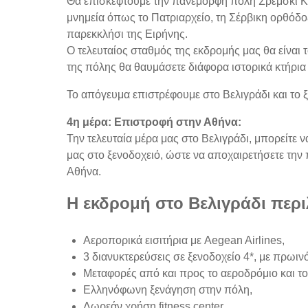
Θα επισκεφτούμε την πανέμορφη πόλη Σρέμσκι Καρ
μνημεία όπως το Πατριαρχείο, τη Σέρβικη ορθόδο
παρεκκλήσι της Ειρήνης.
Ο τελευταίος σταθμός της εκδρομής μας θα είναι 
της πόλης θα θαυμάσετε διάφορα ιστορικά κτήρια
Το απόγευμα επιστρέφουμε στο Βελιγράδι και το 
4η μέρα: Επιστροφή στην Αθήνα:
Την τελευταία μέρα μας στο Βελιγράδι, μπορείτε
μας στο ξενοδοχειό, ώστε να αποχαιρετήσετε την
Αθήνα.
Η εκδρομή στο Βελιγράδι περι
Αεροπορικά εισιτήρια με Aegean Airlines,
3 διανυκτερεύσεις σε ξενοδοχείο 4*, με πρωιν
Μεταφορές από και προς το αεροδρόμιο και το
Ελληνόφωνη ξενάγηση στην πόλη,
Δωρεάν χρήση fitness center,