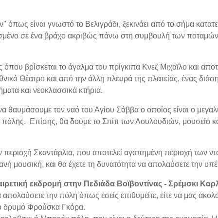
" όπως είναι γνωστό το Βελιγράδι, ξεκινάει από το σήμα κατα
τισμένο σε ένα βράχο ακριβώς πάνω στη συμβουλή των ποταμών 
 όπου βρίσκεται το άγαλμα του πρίγκιπα Κνεζ Μιχαϊλο και αποτ
Εθνικό Θέατρο και από την άλλη πλευρά της πλατείας, ένας διά
τήματα και νεοκλασσικά κτήρια.
να θαυμάσουμε τον ναό του Αγίου Σάββα ο οποίος είναι ο μεγα
 πόλης. Επίσης, θα δούμε το Σπίτι των Λουλουδιών, μουσείο και 
ην περιοχή Σκαντάρλια, που αποτελεί αγαπημένη περιοχή των ντ
ανή μουσική, και θα έχετε τη δυνατότητα να απολαύσετε την υπ
αιρετική εκδρομή στην Πεδιάδα Βοϊβοντίνας - Σρέμσκι Καρ
 να απολαύσετε την πόλη όπως εσείς επιθυμείτε, είτε να μας α
ικό δρυμό Φρούσκα Γκόρα.