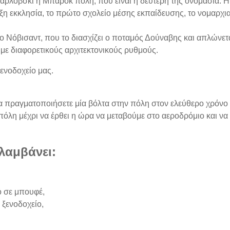
λοβσκι ή Μπαρόκ πόλη, που είναι η δεύτερη της ονομασία. Η π
ξη εκκλησία, το πρώτο σχολείο μέσης εκπαίδευσης, το νομαρχια
το Νόβισαντ, που το διασχίζει ο ποταμός Δούναβης και απλώνετ
 με διαφορετικούς αρχιτεκτονικούς ρυθμούς.
ξενοδοχείο μας.
 να πραγματοποιήσετε μία βόλτα στην πόλη στον ελεύθερο χρό
 πόλη μέχρι να έρθει η ώρα να μεταβούμε στο αεροδρόμιο και ν
λαμβάνει:
ό σε μπουφέ,
 ξενοδοχείο,