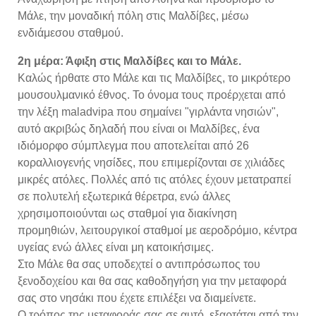
Μάλε, την μοναδική πόλη στις Μαλδίβες, μέσω
ενδιάμεσου σταθμού.
2η μέρα: Άφιξη στις Μαλδίβες και το Μάλε.
Καλώς ήρθατε στο Μάλε και τις Μαλδίβες, το μικρότερο
μουσουλμανικό έθνος. Το όνομα τους προέρχεται από
την λέξη maladvipa που σημαίνει "γιρλάντα νησιών",
αυτό ακριβώς δηλαδή που είναι οι Μαλδίβες, ένα
ιδιόμορφο σύμπλεγμα που αποτελείται από 26
κοραλλιογενής νησίδες, που επιμερίζονται σε χιλιάδες
μικρές ατόλες. Πολλές από τις ατόλες έχουν μετατραπεί
σε πολυτελή εξωτερικά θέρετρα, ενώ άλλες
χρησιμοποιούνται ως σταθμοί για διακίνηση
προμηθιών, λειτουργικοί σταθμοί με αεροδρόμιο, κέντρα
υγείας ενώ άλλες είναι μη κατοικήσιμες.
Στο Μάλε θα σας υποδεχτεί ο αντιπρόσωπος του
ξενοδοχείου και θα σας καθοδηγήση για την μεταφορά
σας στο νησάκι που έχετε επιλέξει να διαμείνετε.
Ο τρόπος της μεταφοράς σας σε αυτό, εξαρτάται από την